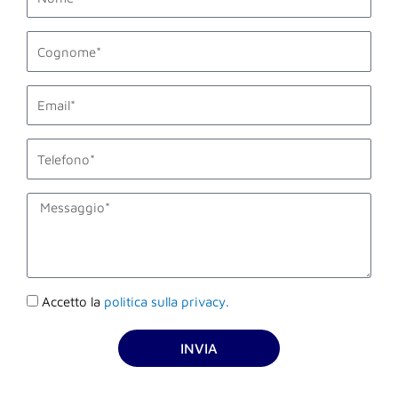
last_name
email1
phone_mobile
description
Accettazione
Accetto la
politica sulla privacy.
privacy
INVIA