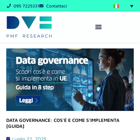
Vai
095 7225331
Contattaci
al
contenuto
DATA GOVERNANCE: COS’È E COME S’IMPLEMENTA
[GUIDA]
Luglio 22, 2025