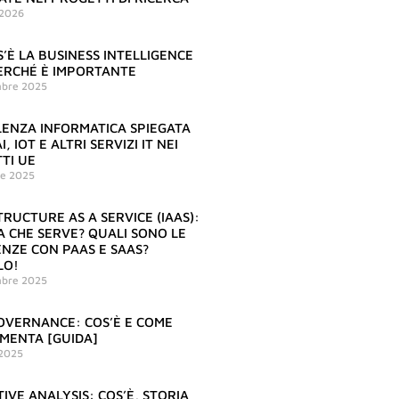
 2026
S’È LA BUSINESS INTELLIGENCE
 PERCHÉ È IMPORTANTE
bre 2025
ENZA INFORMATICA SPIEGATA
I, IOT E ALTRI SERVIZI IT NEI
TI UE
re 2025
RUCTURE AS A SERVICE (IAAS):
 A CHE SERVE? QUALI SONO LE
ENZE CON PAAS E SAAS?
LO!
mbre 2025
OVERNANCE: COS’È E COME
EMENTA [GUIDA]
 2025
IVE ANALYSIS: COS’È, STORIA