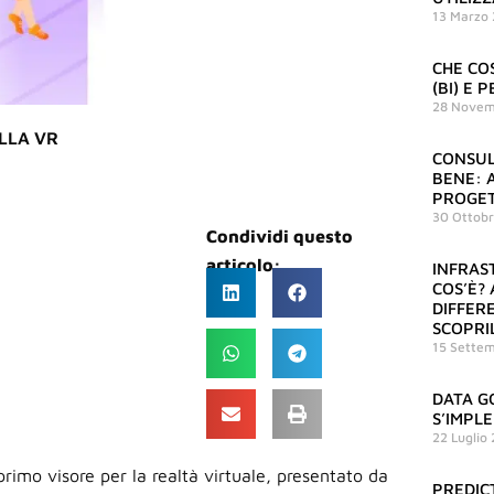
13 Marzo
CHE CO
(BI) E
28 Novem
LLA VR
CONSUL
BENE: A
PROGET
30 Ottob
Condividi questo
articolo:
INFRAST
COS’È?
DIFFER
SCOPRI
15 Sette
DATA G
S’IMPL
22 Luglio
l primo visore per la realtà virtuale, presentato da
PREDICT