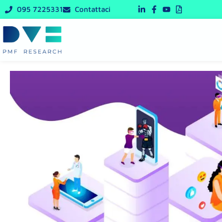
Vai
095 7225331
Contattaci
al
contenuto