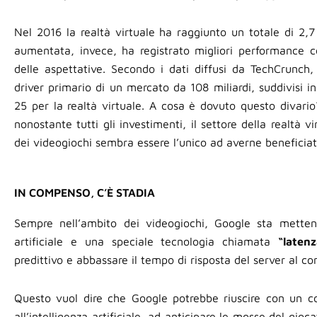
Nel 2016 la realtà virtuale ha raggiunto un totale di 2,7 m
aumentata, invece, ha registrato migliori performance con
delle aspettative. Secondo i dati diffusi da TechCrunch,
driver primario di un mercato da 108 miliardi, suddivisi i
25 per la realtà virtuale. A cosa è dovuto questo divar
nonostante tutti gli investimenti, il settore della realtà vi
dei videogiochi sembra essere l’unico ad averne beneficiat
IN COMPENSO, C’È STADIA
Sempre nell’ambito dei videogiochi, Google sta mettend
artificiale e una speciale tecnologia chiamata
“laten
predittivo e abbassare il tempo di risposta del server al c
Questo vuol dire che Google potrebbe riuscire con un cos
all’intelligenza artificiale, ad anticipare le mosse del gioca