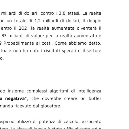
iliardi di dollari, contro i 3,8 attesi. La realtà
 un totale di 1,2 miliardi di dollari, il doppio
 entro il 2021 la realtà aumentata diventerà il
n 83 miliardi di valore per la realtà aumentata e
io? Probabilmente ai costi. Come abbiamo detto,
rtuale non ha dato i risultati sperati e il settore
o.
o insieme complessi algoritmi di intelligenza
za negativa”,
che dovrebbe creare un buffer
omando ricevuto dal giocatore.
picuo utilizzo di potenza di calcolo, associato
tore. La data di lancio è stata ufficializzata ed è