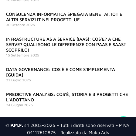
CONSULENZA INFORMATICA SPIEGATA BENE: AI, IOT E
ALTRI SERVIZI IT NEI PROGETTI UE
30 Ottobre 2025
INFRASTRUCTURE AS A SERVICE (IAAS): COS’È? A CHE
SERVE? QUALI SONO LE DIFFERENZE CON PAAS E SAAS?
SCOPRILO!
15 Settembre 2025
DATA GOVERNANCE: COS’È E COME S’IMPLEMENTA
[GUIDA]
22 Luglio 2025
PREDICTIVE ANALYSIS: COS’È, STORIA E 3 PROGETTI CHE
L’ADOTTANO
24 Giugno 2025
©
P.M.F.
srl 2003-2026 – Tutti i diritti sono riservati – P.IVA
04117610875 – Realizzato da Moka Adv