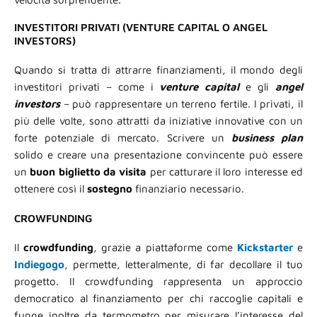
INVESTITORI PRIVATI (VENTURE CAPITAL O ANGEL
INVESTORS)
Quando si tratta di attrarre finanziamenti, il mondo degli
investitori privati – come i
venture capital
e gli
angel
investors
– può rappresentare un terreno fertile. I privati, il
più delle volte, sono attratti da iniziative innovative con un
forte potenziale di mercato. Scrivere un
business plan
solido e creare una presentazione convincente può essere
un
buon biglietto da visita
per catturare il loro interesse ed
ottenere così il
sostegno
finanziario necessario.
CROWFUNDING
Il
crowdfunding
, grazie a piattaforme come
Kickstarter
e
Indiegogo
, permette, letteralmente, di far decollare il tuo
progetto. Il crowdfunding rappresenta un approccio
democratico al finanziamento per chi raccoglie capitali e
funge inoltre da termometro per misurare l’interesse del