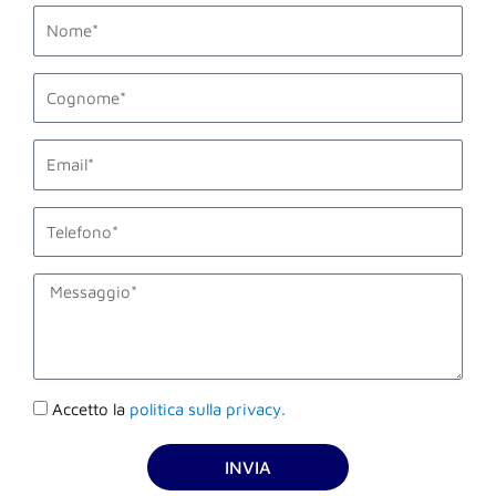
first_name
last_name
email1
phone_mobile
description
Accettazione
Accetto la
politica sulla privacy.
privacy
INVIA