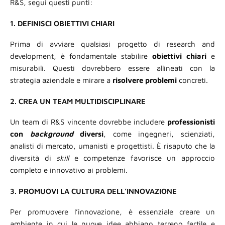
R&S, segui questi punti:
1. DEFINISCI OBIETTIVI CHIARI
Prima di avviare qualsiasi progetto di research and
development, è fondamentale stabilire
obiettivi chiari
e
misurabili. Questi dovrebbero essere allineati con la
strategia aziendale e mirare a
risolvere
problemi
concreti.
2. CREA UN TEAM MULTIDISCIPLINARE
Un team di R&S vincente dovrebbe includere
professionisti
con
background
diversi
, come ingegneri, scienziati,
analisti di mercato, umanisti e progettisti. È risaputo che la
diversità di
skill
e competenze favorisce un approccio
completo e innovativo ai problemi.
3. PROMUOVI LA CULTURA DELL’INNOVAZIONE
Per promuovere l’innovazione, è essenziale creare un
ambiente in cui le nuove idee abbiano terreno fertile e