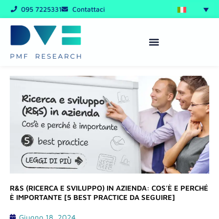
Vai
095 7225331
Contattaci
al
contenuto
R&S (RICERCA E SVILUPPO) IN AZIENDA: COS’È E PERCHÉ
È IMPORTANTE [5 BEST PRACTICE DA SEGUIRE]
Giugno 18, 2024